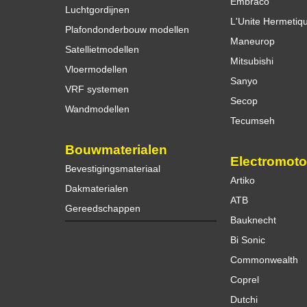
Embraco
Luchtgordijnen
L'Unite Hermetiq
Plafondonderbouw modellen
Maneurop
Satellietmodellen
Mitsubishi
Vloermodellen
Sanyo
VRF systemen
Secop
Wandmodellen
Tecumseh
Bouwmaterialen
Electromoto
Bevestigingsmateriaal
Artiko
Dakmaterialen
ATB
Gereedschappen
Bauknecht
Bi Sonic
Commonwealth
Coprel
Dutchi