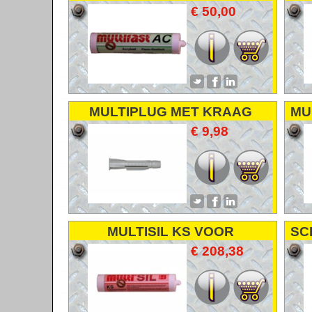
€ 50,00
MULTIPLUG MET KRAAG
MU
€ 9,98
MULTISIL KS VOOR
SC
KUNSTSTOF EN SANITAIR
€ 208,38