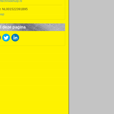
@techniekhulp.nl
r. NL001522391B95
map
l deze pagina