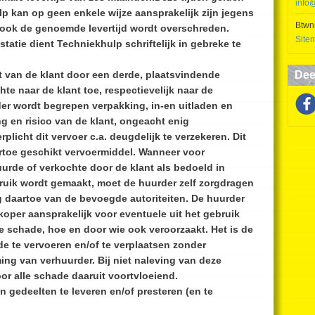
info
lp kan op geen enkele wijze aansprakelijk zijn jegens
Btwn
 ook de genoemde levertijd wordt overschreden.
Site
restatie dient Techniekhulp schriftelijk in gebreke te
ht van de klant door een derde, plaatsvindende
Dee
te naar de klant toe, respectievelijk naar de
er wordt begrepen verpakking, in-en uitladen en
g en risico van de klant, ongeacht enig
plicht dit vervoer c.a. deugdelijk te verzekeren. Dit
artoe geschikt vervoermiddel. Wanneer voor
urde of verkochte door de klant als bedoeld in
ruik wordt gemaakt, moet de huurder zelf zorgdragen
g daartoe van de bevoegde autoriteiten. De huurder
koper aansprakelijk voor eventuele uit het gebruik
 schade, hoe en door wie ook veroorzaakt. Het is de
e te vervoeren en/of te verplaatsen zonder
ing van verhuurder. Bij niet naleving van deze
or alle schade daaruit voortvloeiend.
n gedeelten te leveren en/of presteren (en te