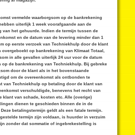
ering af magazijn.
enkomst vermelde waarborgsom op de bankrekening
hebben uiterlijk 1 week voorafgaande aan de
van het gehuurde. Indien de termijn tussen de
enkomst en de datum van de levering minder dan 1
m op eerste verzoek van Techniekhulp door de klant
 overgeboekt op bankrekening van Klimaat Totaal,
om in alle gevallen uiterlijk 24 uur voor de datum
en op de bankrekening van Techniekhulp. Bij gebreke
gsom door de klant als in het bovenstaande
htigd om de overeenkomst als ontbonden te
 van Techniekhulp op betaling door de klant van
reenkomst verschuldigde, benevens het recht van
klant van schade, kosten etc. Alle (overige)
alingen dienen te geschieden binnen de in de
eze betalingstermijn geldt als een fatale termijn.
gestelde termijn zijn voldaan, is huurder in verzuim
ijn zonder dat sommatie of ingebrekestelling is