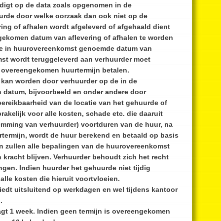
ndigt op de data zoals opgenomen in de
rde door welke oorzaak dan ook niet op de
ng of afhalen wordt afgeleverd of afgehaald dient
gekomen datum van aflevering of afhalen te worden
 de in huurovereenkomst genoemde datum van
st wordt teruggeleverd aan verhuurder moet
e overeengekomen huurtermijn betalen.
 kan worden door verhuurder op de in de
datum, bijvoorbeeld en onder andere door
bereikbaarheid van de locatie van het gehuurde of
akelijk voor alle kosten, schade etc. die daaruit
temming van verhuurder) voortduren van de huur, na
ermijn, wordt de huur berekend en betaald op basis
n zullen alle bepalingen van de huurovereenkomst
kracht blijven. Verhuurder behoudt zich het recht
ngen. Indien huurder het gehuurde niet tijdig
 alle kosten die hieruit voortvloeien.
hiedt uitsluitend op werkdagen en wel tijdens kantoor
.
agt 1 week. Indien geen termijn is overeengekomen