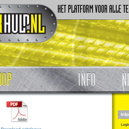
Inl
Logi