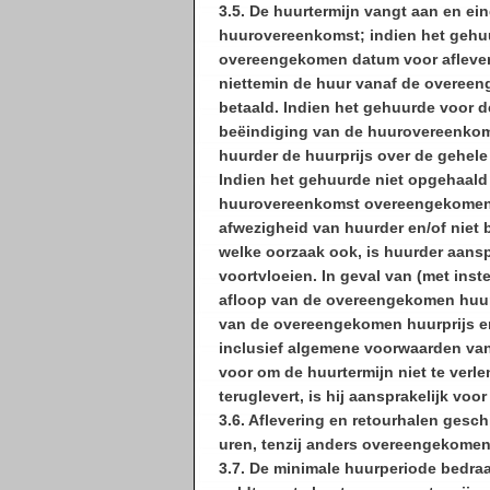
3.5. De huurtermijn vangt aan en ei
huurovereenkomst; indien het gehuu
overeengekomen datum voor afleveri
niettemin de huur vanaf de overeen
betaald. Indien het gehuurde voor
beëindiging van de huurovereenkom
huurder de huurprijs over de gehel
Indien het gehuurde niet opgehaald
huurovereenkomst overeengekomen 
afwezigheid van huurder en/of niet 
welke oorzaak ook, is huurder aanspr
voortvloeien. In geval van (met ins
afloop van de overeengekomen huurt
van de overeengekomen huurprijs e
inclusief algemene voorwaarden van 
voor om de huurtermijn niet te verle
teruglevert, is hij aansprakelijk voor
3.6. Aflevering en retourhalen gesc
uren, tenzij anders overeengekomen
3.7. De minimale huurperiode bedra