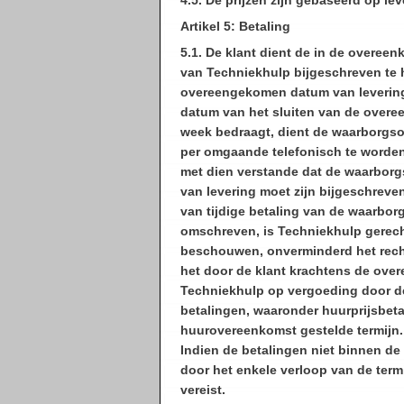
4.5. De prijzen zijn gebaseerd op lev
Artikel 5: Betaling
5.1. De klant dient de in de overe
van Techniekhulp bijgeschreven te 
overeengekomen datum van levering 
datum van het sluiten van de overe
week bedraagt, dient de waarborgso
per omgaande telefonisch te worden
met dien verstande dat de waarborgs
van levering moet zijn bijgeschrev
van tijdige betaling van de waarbor
omschreven, is Techniekhulp gerec
beschouwen, onverminderd het recht
het door de klant krachtens de ove
Techniekhulp op vergoeding door de 
betalingen, waaronder huurprijsbet
huurovereenkomst gestelde termijn. D
Indien de betalingen niet binnen de 
door het enkele verloop van de term
vereist.