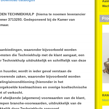
Download catalogus
Aan
Wach
 TECHNIEKHULP (hierna te noemen leverancier
Pro
ummer 3713293. Gedeponeerd bij de Kamer van
maar.
 aanbiedingen, waaronder bijvoorbeeld worden
omsten die Techniekhulp met de klant aangaat, een
Techniekhulp uitdrukkelijk en schriftelijk van deze
n huurder, wordt in ieder geval verstaan de
p roerende zaken, waaronder bijvoorbeeld worden
eling/airconditioning (hieronder in het
ergekoelde koelmachines en overige koeltechnische
t of verkocht.
RAN
of afwijkende (algemene) voorwaarden van de klant,
Meer
epen branche-voorwaarden, uitdrukkelijk van de
ukkelijk door Techniekhulp aanvaard.