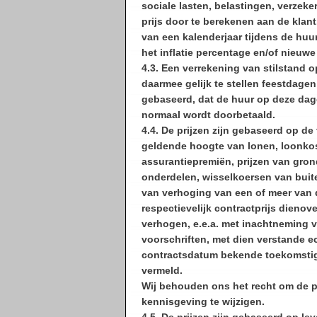
sociale lasten, belastingen, verzeke
prijs door te berekenen aan de klan
van een kalenderjaar tijdens de huu
het inflatie percentage en/of nieuwe 
4.3. Een verrekening van stilstand 
daarmee gelijk te stellen feestdagen 
gebaseerd, dat de huur op deze dag
normaal wordt doorbetaald.
4.4. De prijzen zijn gebaseerd op de
geldende hoogte van lonen, loonkos
assurantiepremiën, prijzen van gron
onderdelen, wisselkoersen van buite
van verhoging van een of meer van de
respectievelijk contractprijs dienov
verhogen, e.e.a. met inachtneming v
voorschriften, met dien verstande ec
contractsdatum bekende toekomstig
vermeld.
Wij behouden ons het recht om de pr
kennisgeving te wijzigen.