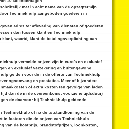
 van 10 kalenderdagen
schriftelijk met in acht name van de opzegtermijn.
de door Techniekhulp aangeboden goederen in
geven adres ter aflevering van diensten of goederen
dressen dan tussen klant en Techniekhulp
klant, waarbij klant de betalingsverplichting aan
iekhulp vermelde prijzen zijn in euro’s en exclusief
ngen en exclusief verzekering en buitengewone
hulp gelden voor de in de offerte van Techniekhulp
veringsomvang en prestaties. Meer of bijzondere
oonmaakkosten of extra kosten ten gevolge van laden
tijd dan de in de overeenkomst voorziene tijdsduur)
egen de daarvoor bij Techniekhulp geldende
van Techniekhulp of na de totstandkoming van de
 in factoren die de prijzen van Techniekhulp
ng van de kostprijs, brandstofprijzen, loonkosten,