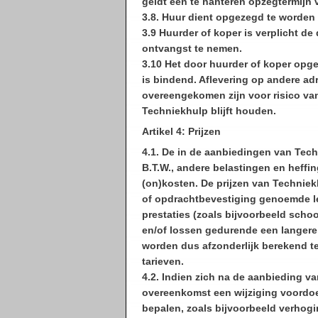
geldt een te hanteren opzegtermijn
3.8. Huur dient opgezegd te worden 
3.9 Huurder of koper is verplicht 
ontvangst te nemen.
3.10 Het door huurder of koper opge
is bindend. Aflevering op andere a
overeengekomen zijn voor risico van 
Techniekhulp blijft houden.
Artikel 4: Prijzen
4.1. De in de aanbiedingen van Techn
B.T.W., andere belastingen en heffi
(on)kosten. De prijzen van Techniek
of opdrachtbevestiging genoemde le
prestaties (zoals bijvoorbeeld sch
en/of lossen gedurende een langere 
worden dus afzonderlijk berekend t
tarieven.
4.2. Indien zich na de aanbieding 
overeenkomst een wijziging voordoet
bepalen, zoals bijvoorbeeld verhogi