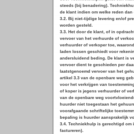
steeds (bij benadering). Techniekhu
de klant indien om welke reden dan
3.2. Bij niet-tijdige levering en/of p
worden gesteld.
3.3. Het door de klant, of in opdrac
vervoer van het verhuurde of verkoch
verhuurder of verkoper toe, waarond
laden lossen geschiedt voor rekenin
andersluidend beding. De klant is ver
vervoer dient te geschieden per da
laatstgenoemd vervoer van het gehu
artikel 3.3 van de openbare weg geb
voor het verkrijgen van toestemmin
of koper is jegens verhuurder of ver
van de openbare weg voortvloeiende
huurder niet toegestaan het gehuurd
voorafgaande schriftelijke toestemm
bepaling is huurder aansprakelijk vo
3.4. Techniekhulp is gerechtigd om i
factureren).