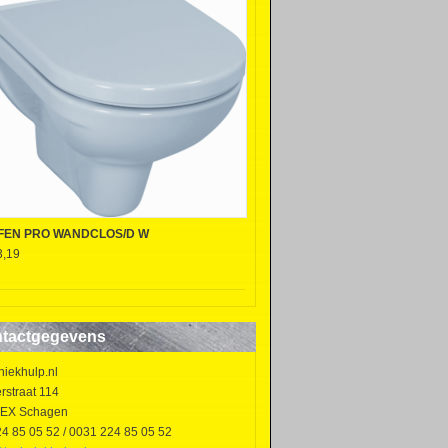
FEN PRO WANDCLOS/D W
3,19
tactgegevens
niekhulp.nl
rstraat 114
EX Schagen
24 85 05 52 / 0031 224 85 05 52