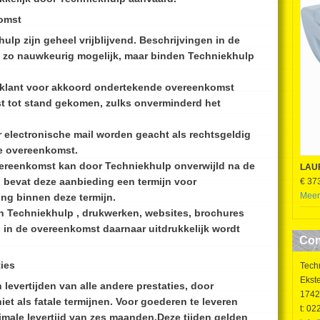
komst
ulp zijn geheel vrijblijvend. Beschrijvingen in de
 zo nauwkeurig mogelijk, maar binden Techniekhulp
 klant voor akkoord ondertekende overeenkomst
t tot stand gekomen, zulks onverminderd het
 electronische mail worden geacht als rechtsgeldig
e overeenkomst.
vereenkomst kan door Techniekhulp onverwijld na de
LAU
 bevat deze aanbieding een termijn voor
€ 37
Meer
ng binnen deze termijn.
van Techniekhulp , drukwerken, websites, brochures
j in de overeenkomst daarnaar uitdrukkelijk wordt
Con
ties
Tech
Ekste
evertijden van alle andere prestaties, door
1742
iet als fatale termijnen. Voor goederen te leveren
t: 02
male levertijd van zes maanden.Deze tijden gelden