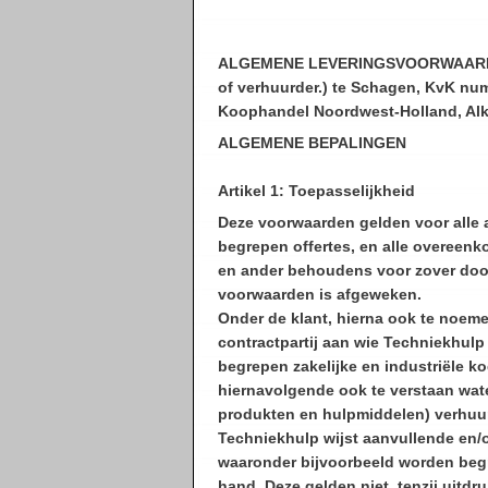
ALGEMENE LEVERINGSVOORWAARDEN
of verhuurder.) te Schagen, KvK n
Koophandel Noordwest-Holland, Alk
ALGEMENE BEPALINGEN
Artikel 1: Toepasselijkheid
Deze voorwaarden gelden voor alle
begrepen offertes, en alle overeenk
en ander behoudens voor zover door 
voorwaarden is afgeweken.
Onder de klant, hierna ook te noeme
contractpartij aan wie Techniekhul
begrepen zakelijke en industriële ko
hiernavolgende ook te verstaan wat
produkten en hulpmiddelen) verhuur
Techniekhulp wijst aanvullende en/
waaronder bijvoorbeeld worden begr
hand. Deze gelden niet, tenzij uitdr