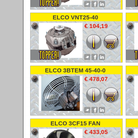
ELCO VNT25-40
VENTILATORMOTOR
€ 104,19
FANMOTOR
ELCO 3BTEM 45-40-0
VENTILATORMOTOR
€ 478,07
FANMOTOR
ELCO 3CF15 FAN
VENTILATOR LUFTER
€ 433,05