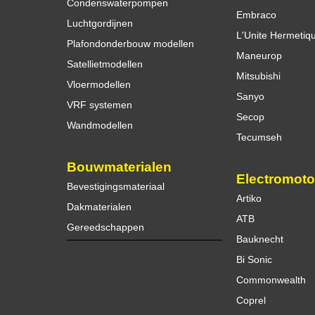
Condenswaterpompen
Embraco
Luchtgordijnen
L'Unite Hermetiq
Plafondonderbouw modellen
Maneurop
Satellietmodellen
Mitsubishi
Vloermodellen
Sanyo
VRF systemen
Secop
Wandmodellen
Tecumseh
Bouwmaterialen
Electromoto
Bevestigingsmateriaal
Artiko
Dakmaterialen
ATB
Gereedschappen
Bauknecht
Bi Sonic
Commonwealth
Coprel