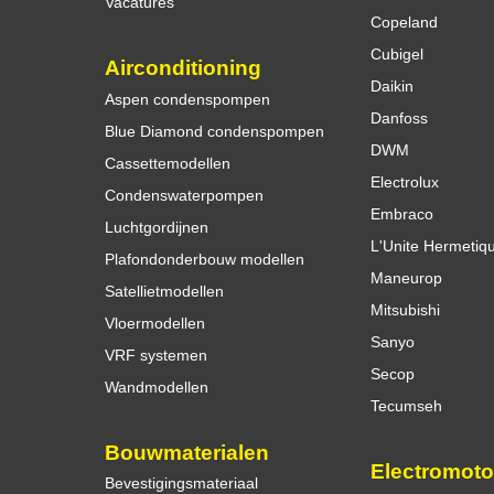
Vacatures
Copeland
Cubigel
Airconditioning
Daikin
Aspen condenspompen
Danfoss
Blue Diamond condenspompen
DWM
Cassettemodellen
Electrolux
Condenswaterpompen
Embraco
Luchtgordijnen
L'Unite Hermetiq
Plafondonderbouw modellen
Maneurop
Satellietmodellen
Mitsubishi
Vloermodellen
Sanyo
VRF systemen
Secop
Wandmodellen
Tecumseh
Bouwmaterialen
Electromoto
Bevestigingsmateriaal