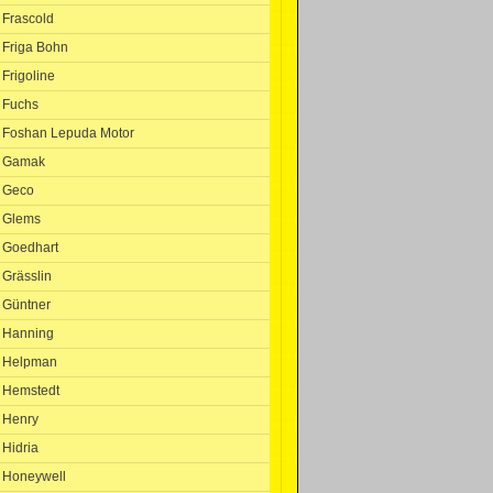
Frascold
Friga Bohn
Frigoline
Fuchs
Foshan Lepuda Motor
Gamak
Geco
Glems
Goedhart
Grässlin
Güntner
Hanning
Helpman
Hemstedt
Henry
Hidria
Honeywell