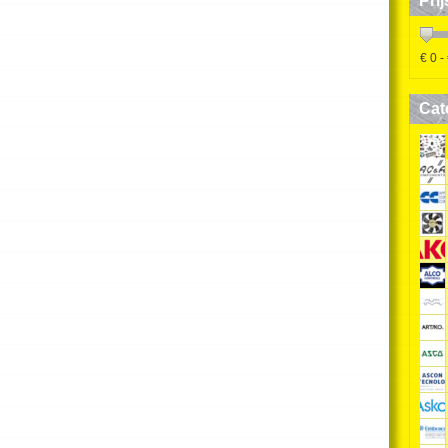
Prij
€
0
-
Cat