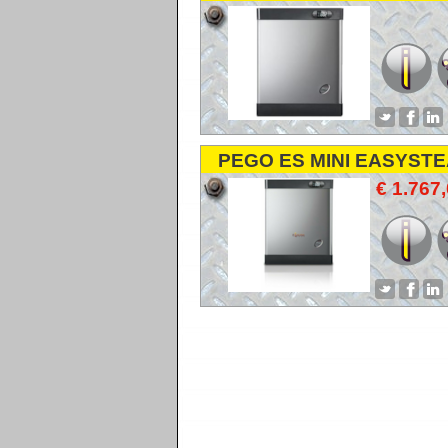
SPAREPARTS ONDERDE
ERSATZTEILE
PEGO ES MINI EASYST
STOOMBEVOCHTIGE
€ 1.767
HUMIDIFIER
LUFTBEFEUCHTER