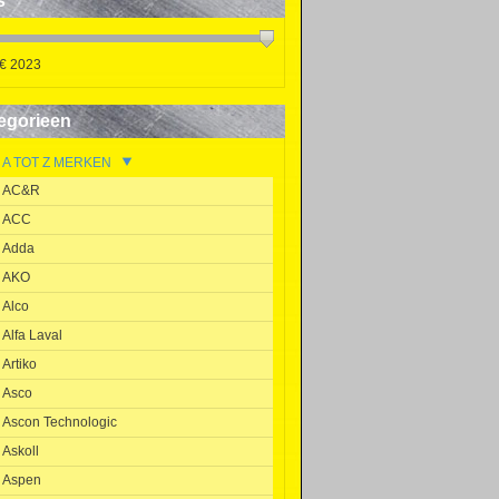
s
 €
2023
egorieen
A TOT Z MERKEN
AC&R
ACC
Adda
AKO
Alco
Alfa Laval
Artiko
Asco
Ascon Technologic
Askoll
Aspen