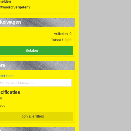
melden
twoord vergeten?
kelwagen
Artikelen:
0
Totaal
€ 0,00
Betalen
ers
et filters
cificaties
K
ego
Toon alle filters