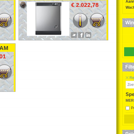
Aan
LEN
STOOMBEVOCHTIGER
€ 2.022,78
Wach
HUMIDIFIER
LUFTBEFEUCHTER
Win
EAM
R
,01
Filt
Res
Spe
MER
P