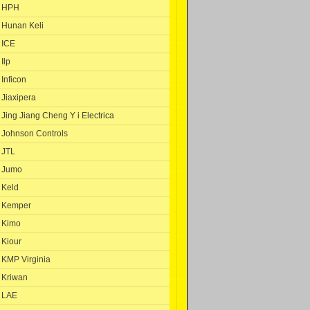
HPH
Hunan Keli
ICE
Ilp
Inficon
Jiaxipera
Jing Jiang Cheng Y i Electrica
Johnson Controls
JTL
Jumo
Keld
Kemper
Kimo
Kiour
KMP Virginia
Kriwan
LAE