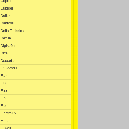
Coprel
Cubigel
Daikin
Danfoss
Delta Technics
Dexun
Digisofter
Dixell
Doucette
EC Motors
Eco
EDC
Ego
Elbi
Elco
Electrolux
Elina
Eliwell