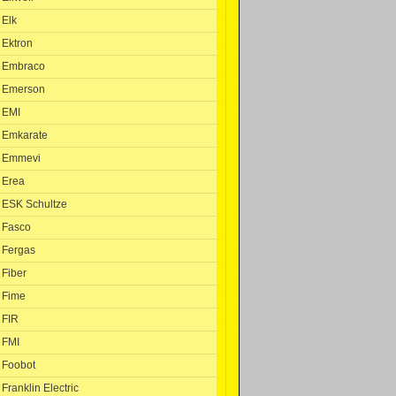
Elk
Ektron
Embraco
Emerson
EMI
Emkarate
Emmevi
Erea
ESK Schultze
Fasco
Fergas
Fiber
Fime
FIR
FMI
Foobot
Franklin Electric