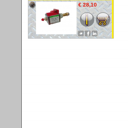
AFVOERPOMP
€ 28,10
ABLAUFPUMPE