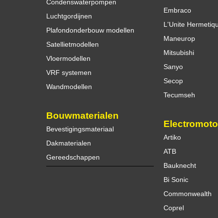
Condenswaterpompen
Embraco
Luchtgordijnen
L'Unite Hermetiq
Plafondonderbouw modellen
Maneurop
Satellietmodellen
Mitsubishi
Vloermodellen
Sanyo
VRF systemen
Secop
Wandmodellen
Tecumseh
Bouwmaterialen
Electromoto
Bevestigingsmateriaal
Artiko
Dakmaterialen
ATB
Gereedschappen
Bauknecht
Bi Sonic
Commonwealth
Coprel