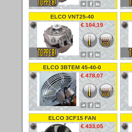
ELCO VNT25-40
VENTILATORMOTOR
€ 104,19
FANMOTOR
ELCO 3BTEM 45-40-0
VENTILATORMOTOR
€ 478,07
FANMOTOR
ELCO 3CF15 FAN
VENTILATOR LUFTER
€ 433,05