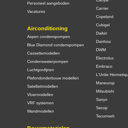
Personeel aangeboden
Carrier
Vacatures
Copeland
Cubigel
Airconditioning
Daikin
Aspen condenspompen
Danfoss
Blue Diamond condenspompen
DWM
Cassettemodellen
Electrolux
Condenswaterpompen
Embraco
Luchtgordijnen
L'Unite Hermetiq
Plafondonderbouw modellen
Maneurop
Satellietmodellen
Mitsubishi
Vloermodellen
Sanyo
VRF systemen
Secop
Wandmodellen
Tecumseh