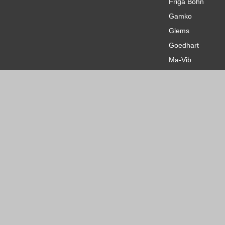
Friga Bohn
Gamko
Glems
Goedhart
Ma-Vib
Marathon
Multicomp
Plaset
Radlon
Siemens
SMEN
Süd Electric
Totaline
Ziehl Abegg