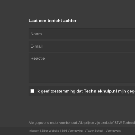
Laat een bericht achter
Ik geef toestemming dat
Techniekhulp.nl
mijn geg
Alle gegevens onder voorbehoud. Alle prijzen zijn exclusief BTW Techniek
Inloggen
|
Ziber Website
| SdH Vormgeving -
/Team4School - Vormgevers