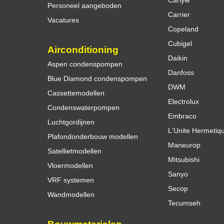
Personeel aangeboden
Carrier
Vacatures
Copeland
Cubigel
Airconditioning
Daikin
Aspen condenspompen
Danfoss
Blue Diamond condenspompen
DWM
Cassettemodellen
Electrolux
Condenswaterpompen
Embraco
Luchtgordijnen
L'Unite Hermetiq
Plafondonderbouw modellen
Maneurop
Satellietmodellen
Mitsubishi
Vloermodellen
Sanyo
VRF systemen
Secop
Wandmodellen
Tecumseh