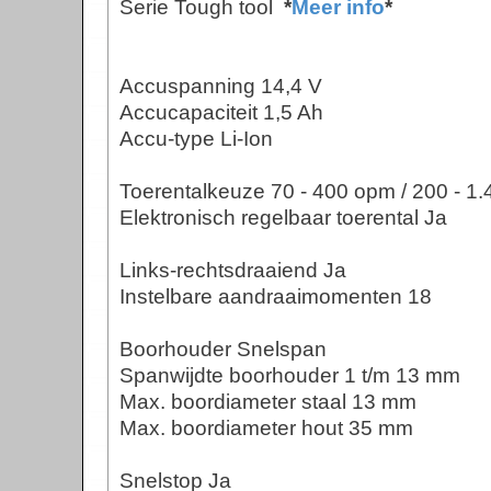
Serie Tough tool
*
Meer info
*
Toe
Accuspanning 14,4 V
op
Accucapaciteit 1,5 Ah
El
Accu-type Li-Ion
Toerentalkeuze 70 - 400 opm / 200 - 1
Elektronisch regelbaar toerental Ja
Lin
Links-rechtsdraaiend Ja
Instelbare aandraaimomenten 18
aa
Boorhouder Snelspan
Bo
Spanwijdte boorhouder 1 t/m 13 mm
Max. boordiameter staal 13 mm
Sp
Max. boordiameter hout 35 mm
Max
Snelstop Ja