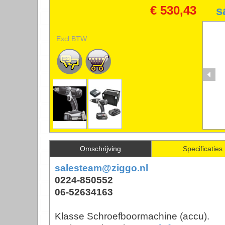
€ 530,43
s
Excl.BTW
S
Se
Omschrijving
Specificaties
salesteam@ziggo.nl
0224-850552
A
06-52634163
Ac
Klasse Schroefboormachine (accu).