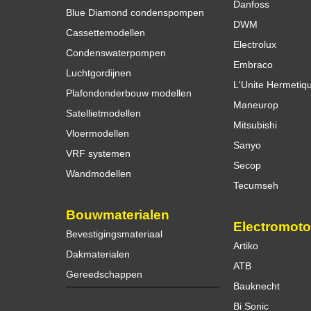
Danfoss
Blue Diamond condenspompen
DWM
Cassettemodellen
Electrolux
Condenswaterpompen
Embraco
Luchtgordijnen
L'Unite Hermetiq
Plafondonderbouw modellen
Maneurop
Satellietmodellen
Mitsubishi
Vloermodellen
Sanyo
VRF systemen
Secop
Wandmodellen
Tecumseh
Bouwmaterialen
Electromoto
Bevestigingsmateriaal
Artiko
Dakmaterialen
ATB
Gereedschappen
Bauknecht
Bi Sonic