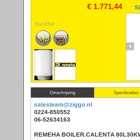
CALENTA
€ 1.771,44
s
Excl.BTW
*
Te
Omschrijving
Specificaties
salesteam@ziggo.nl
0224-850552
06-52634163
REMEHA BOILER.CALENTA 80L30K