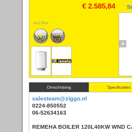
CALENTA
€ 2.585,84
s
excl.Btw
*
Te
Omschrijving
Specificaties
salesteam@ziggo.nl
0224-850552
06-52634163
REMEHA BOILER 120L40KW WND C