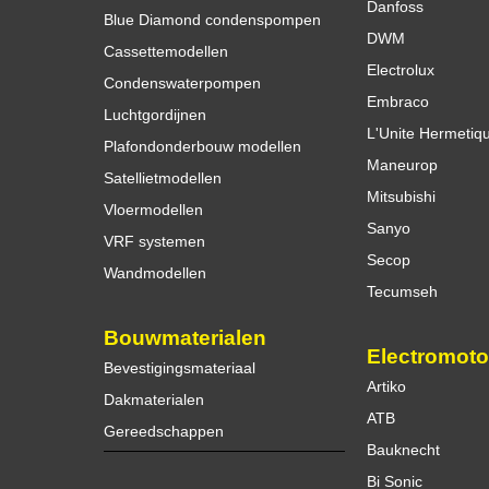
Danfoss
Blue Diamond condenspompen
DWM
Cassettemodellen
Electrolux
Condenswaterpompen
Embraco
Luchtgordijnen
L'Unite Hermetiq
Plafondonderbouw modellen
Maneurop
Satellietmodellen
Mitsubishi
Vloermodellen
Sanyo
VRF systemen
Secop
Wandmodellen
Tecumseh
Bouwmaterialen
Electromoto
Bevestigingsmateriaal
Artiko
Dakmaterialen
ATB
Gereedschappen
Bauknecht
Bi Sonic