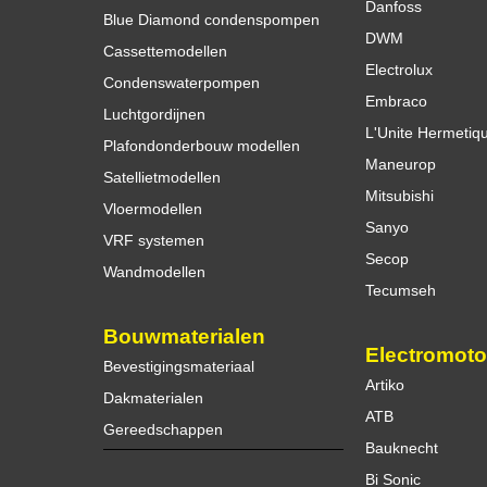
Danfoss
Blue Diamond condenspompen
DWM
Cassettemodellen
Electrolux
Condenswaterpompen
Embraco
Luchtgordijnen
L'Unite Hermetiq
Plafondonderbouw modellen
Maneurop
Satellietmodellen
Mitsubishi
Vloermodellen
Sanyo
VRF systemen
Secop
Wandmodellen
Tecumseh
Bouwmaterialen
Electromoto
Bevestigingsmateriaal
Artiko
Dakmaterialen
ATB
Gereedschappen
Bauknecht
Bi Sonic