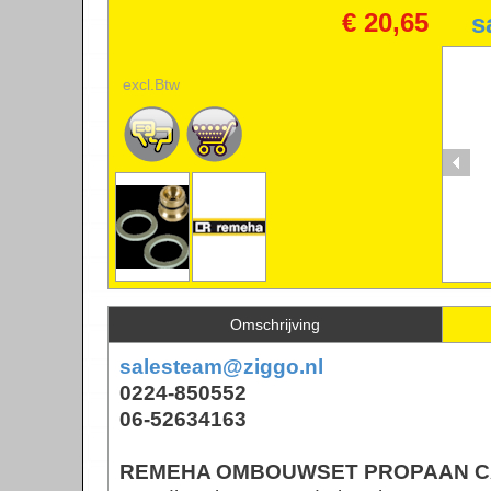
CALENTA
€ 20,65
s
excl.Btw
RE
P
Wa
Omschrijving
salesteam@ziggo.nl
0224-850552
06-52634163
REMEHA OMBOUWSET PROPAAN C