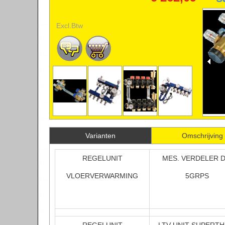
Excl.Btw
Ma
H
V
Varianten
Omschrijving
REGELUNIT
MES. VERDELER 
*
G
VLOERVERWARMING
5GRPS