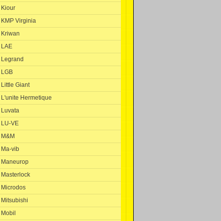
Kiour
KMP Virginia
Kriwan
LAE
Legrand
LGB
Little Giant
L'unite Hermetique
Luvata
LU-VE
M&M
Ma-vib
Maneurop
Masterlock
Microdos
Mitsubishi
Mobil