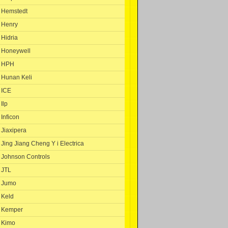
Hemstedt
Henry
Hidria
Honeywell
HPH
Hunan Keli
ICE
Ilp
Inficon
Jiaxipera
Jing Jiang Cheng Y i Electrica
Johnson Controls
JTL
Jumo
Keld
Kemper
Kimo