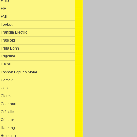
Fime
FIR
FMI
Foobot
Franklin Electric
Frascold
Friga Bohn
Frigoline
Fuchs
Foshan Lepuda Motor
Gamak
Geco
Glems
Goedhart
Grässlin
Güntner
Hanning
Helpman