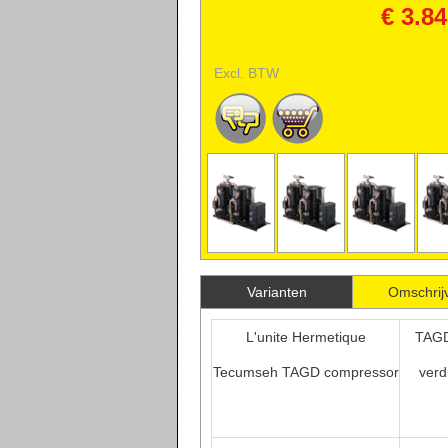
COMPRESSORS
€ 3.8
Excl. BTW
Varianten
Omschrij
L'unite Hermetique
TAGD
Tecumseh TAGD compressor
verd