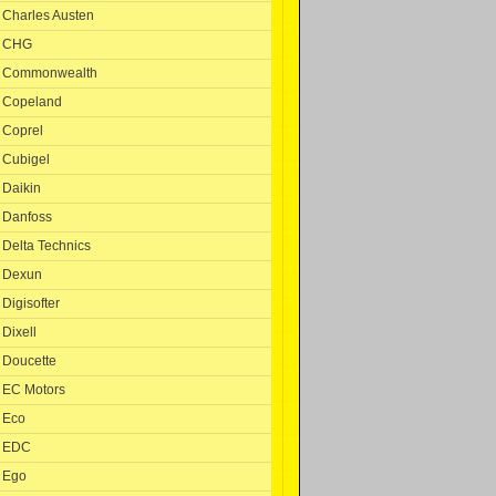
Charles Austen
CHG
Commonwealth
Copeland
Coprel
Cubigel
Daikin
Danfoss
Delta Technics
Dexun
Digisofter
Dixell
Doucette
EC Motors
Eco
EDC
Ego