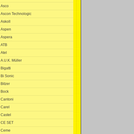
Asco
Ascon Technologic
Askoll
Aspen
Aspera
ATB
Atel
A.U.K. Müller
Bigatti
Bi Sonic
Bitzer
Bock
Cantoni
Carel
Castel
CE SET
Ceme