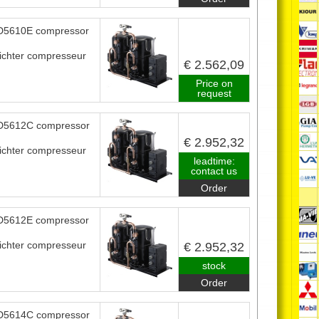
5610E compressor
ichter compresseur
€ 2.562,09
Price on
request
5612C compressor
€ 2.952,32
ichter compresseur
leadtime:
contact us
Order
5612E compressor
ichter compresseur
€ 2.952,32
stock
Order
5614C compressor