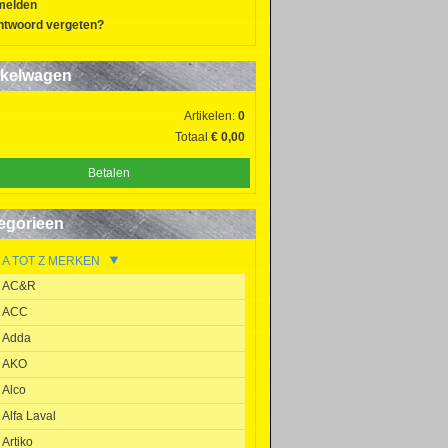
melden
twoord vergeten?
kelwagen
Artikelen:
0
Totaal
€ 0,00
Betalen
egorieen
A TOT Z MERKEN
AC&R
ACC
Adda
AKO
Alco
Alfa Laval
Artiko