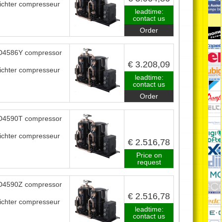
ichter compresseur
leadtime:
contact us
Order
4586Y compressor
€ 3.208,09
ichter compresseur
leadtime:
contact us
Order
4590T compressor
ichter compresseur
€ 2.516,78
Price on
request
4590Z compressor
€ 2.516,78
ichter compresseur
leadtime:
contact us