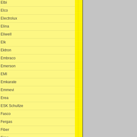
Elbi
Elco
Electrolux
Elina
Eliwell
Elk
Ektron
Embraco
Emerson
EMI
Emkarate
Emmevi
Erea
ESK Schultze
Fasco
Fergas
Fiber