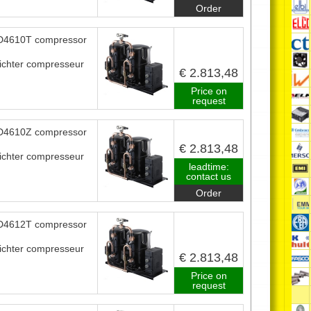
Order
4610T compressor
ichter compresseur
€ 2.813,48
Price on
request
4610Z compressor
€ 2.813,48
ichter compresseur
leadtime:
contact us
Order
4612T compressor
ichter compresseur
€ 2.813,48
Price on
request