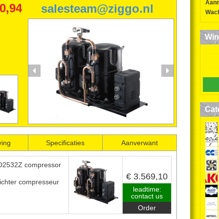
Aan
40,94
salesteam@ziggo.nl
Wach
L'UNITE HERMETIQUE
Win
TAGD2532 TAGD2544
TAGD4556 TAGD4568
TAGD4574 TAGD4586
TAGD4590 TAGD4610
TAGD4612 TAGD4614
Cat
TAGD4615 TAGD5590
TAGD5610
ving
Specificaties
Aanverwant
TAGD5612 COMPRESSORS
VERDICHTERS
2532Z compressor
€ 3.569,10
COMPRESSEURS
ichter compresseur
leadtime:
0224-850552
contact us
Order
06-52634163