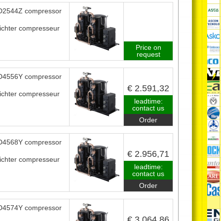
2544Z compressor
ichter compresseur
Price on
request
4556Y compressor
€ 2.591,32
ichter compresseur
leadtime:
contact us
Order
4568Y compressor
€ 2.956,71
ichter compresseur
leadtime:
contact us
Order
4574Y compressor
€ 3.064,86