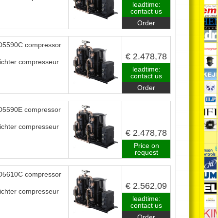
leadtime:
contact us
Order
5590C compressor
€ 2.478,78
ichter compresseur
leadtime:
contact us
Order
5590E compressor
ichter compresseur
€ 2.478,78
Price on
request
5610C compressor
€ 2.562,09
ichter compresseur
leadtime:
contact us
Order