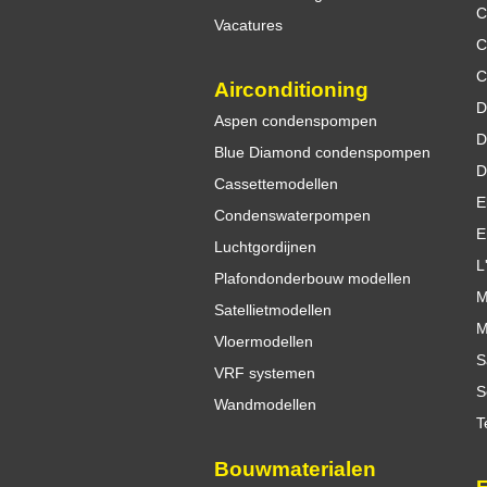
C
Vacatures
C
C
Airconditioning
D
Aspen condenspompen
D
Blue Diamond condenspompen
Cassettemodellen
E
Condenswaterpompen
E
Luchtgordijnen
L
Plafondonderbouw modellen
M
Satellietmodellen
M
Vloermodellen
S
VRF systemen
S
Wandmodellen
T
Bouwmaterialen