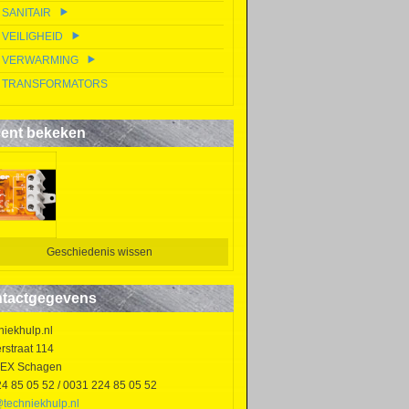
SANITAIR
VEILIGHEID
VERWARMING
TRANSFORMATORS
ent bekeken
Geschiedenis wissen
tactgegevens
niekhulp.nl
rstraat 114
EX Schagen
24 85 05 52 / 0031 224 85 05 52
@techniekhulp.nl