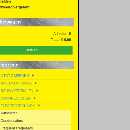
melden
twoord vergeten?
kelwagen
Artikelen:
0
Totaal
€ 0,00
Betalen
egorieen
A TOT Z MERKEN
AIRCONDITIONING
BOUWMATERIALEN
COMPRESSOREN
ELECTROTECHNIEK
Automaten
Condensators
Frequentieregelaars