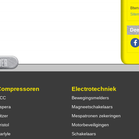
Btwn
Site
Dee
Compressoren
Electrotechniek
CC
Bewegingsmelders
spera
Magneetschakelaars
itzer
Mespatronen zekeringen
ristol
Motorbeveiligingen
arlyle
Schakelaars