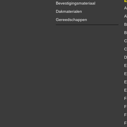
Bevestigingsmateriaal
A
Dakmaterialen
A
Gereedschappen
B
B
C
C
D
E
E
E
E
F
F
F
F