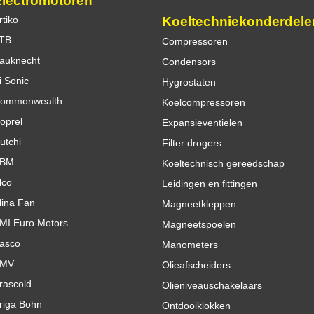
Electromotoren
Koeltechniekonderdele
rtiko
TB
Compressoren
auknecht
Condensors
i Sonic
Hygrostaten
ommonwealth
Koelcompressoren
oprel
Expansieventielen
utchi
Filter drogers
BM
Koeltechnisch gereedschap
lco
Leidingen en fittingen
lina Fan
Magneetkleppen
MI Euro Motors
Magneetspoelen
asco
Manometers
MV
Olieafscheiders
rascold
Olieniveauschakelaars
riga Bohn
Ontdooiklokken