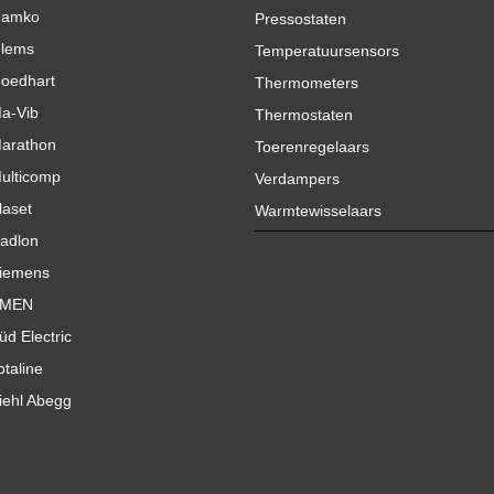
amko
Pressostaten
lems
Temperatuursensors
oedhart
Thermometers
a-Vib
Thermostaten
arathon
Toerenregelaars
ulticomp
Verdampers
laset
Warmtewisselaars
adlon
iemens
MEN
üd Electric
otaline
iehl Abegg