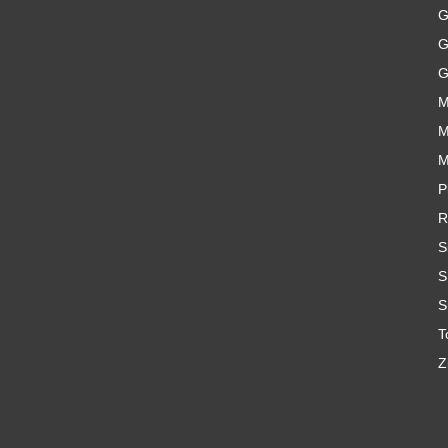
G
G
G
M
M
M
P
R
S
S
S
T
Z