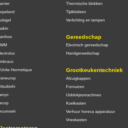
arrier
Thermische blokken
opeland
Tijdklokken
ubigel
Verlichting en lampen
aikin
Gereedschap
anfoss
DWM
Electrisch gereedschap
lectrolux
Handgereedschap
mbraco
Grootkeukentechniek
'Unite Hermetique
aneurop
Afzuigkappen
itsubishi
Fornuizen
anyo
IJsblokjesmachines
ecop
Koelkasten
ecumseh
Verhuur horeca apparatuur
Vrieskasten