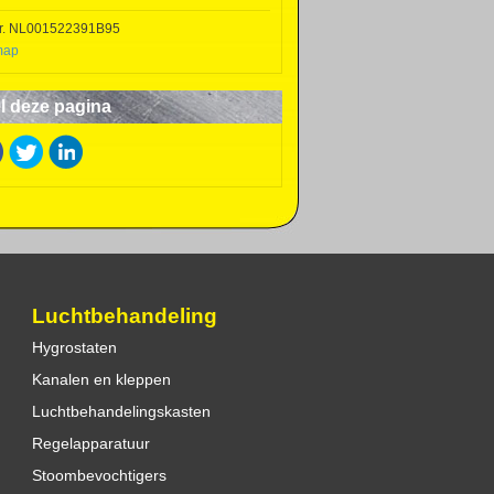
r. NL001522391B95
map
l deze pagina
Luchtbehandeling
Hygrostaten
Kanalen en kleppen
Luchtbehandelingskasten
Regelapparatuur
Stoombevochtigers