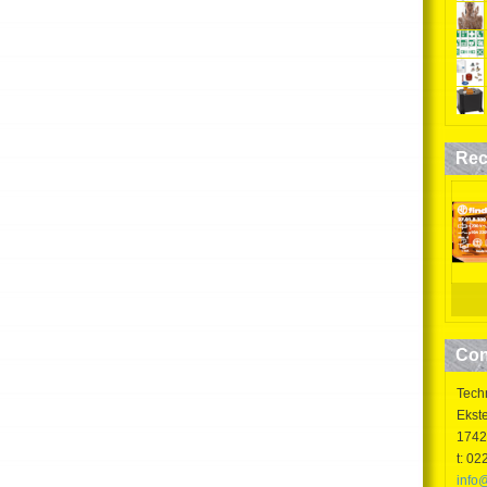
• Blijft na het
afschakelen van de
stuurspanning
in de laatste
schakelpositie staan
Rec
• Cadmiumvrij
contactmateriaal
• Voor montage in
inbouwdoos of
chassismontage
Con
• Italiaanse patent
Tech
Ekste
1742
t: 02
info