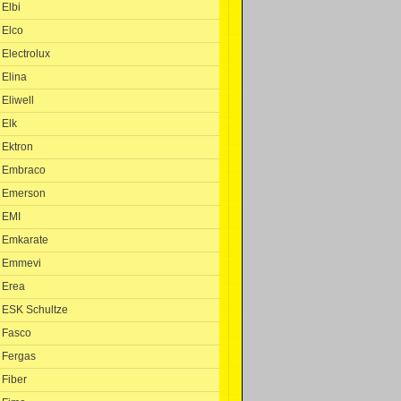
Elbi
Elco
Electrolux
Elina
Eliwell
Elk
Ektron
Embraco
Emerson
EMI
Emkarate
Emmevi
Erea
ESK Schultze
Fasco
Fergas
Fiber