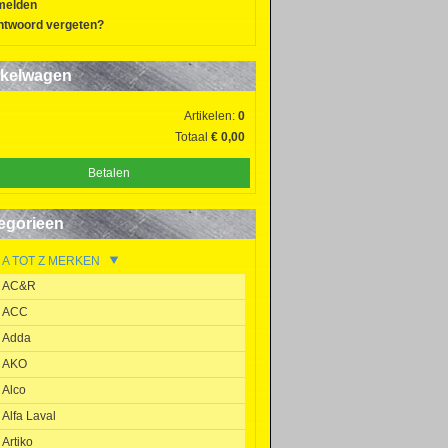
melden
twoord vergeten?
kelwagen
Artikelen:
0
Totaal
€ 0,00
Betalen
egorieen
A TOT Z MERKEN
AC&R
ACC
Adda
AKO
Alco
Alfa Laval
Artiko