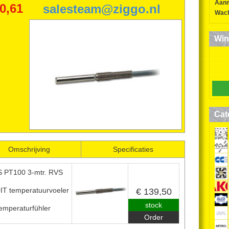
Aan
SOR
0,61
salesteam@ziggo.nl
Wach
DIXELL PT100
Win
TEMPERATUURSENSOR
TEMPERATURESENSOR
temperaturfühler
0224-850552
06-52634163
Cat
Omschrijving
Specificaties
 PT100 3-mtr. RVS
T temperatuurvoeler
€ 139,50
stock
emperaturfühler
Order