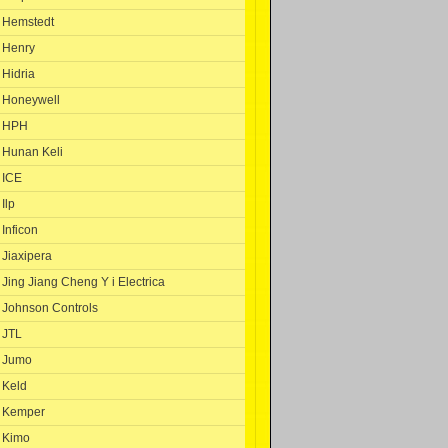
Hemstedt
Henry
Hidria
Honeywell
HPH
Hunan Keli
ICE
Ilp
Inficon
Jiaxipera
Jing Jiang Cheng Y i Electrica
Johnson Controls
JTL
Jumo
Keld
Kemper
Kimo