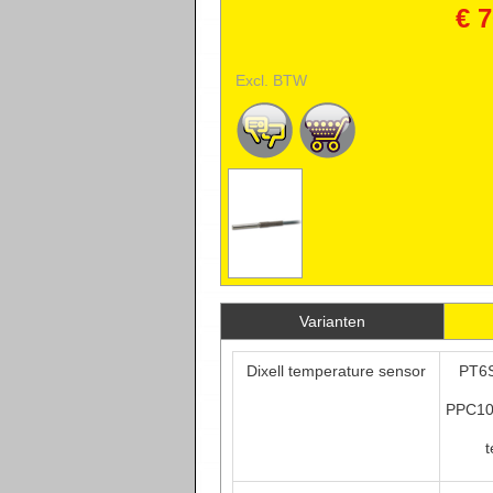
TEMPERATURESEN
€ 7
Excl. BTW
Varianten
Dixell temperature sensor
PT6S
PPC10I
t