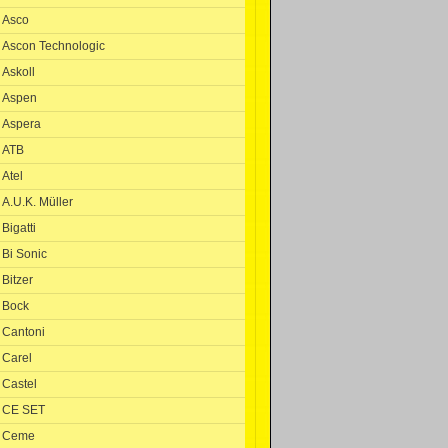
Asco
Ascon Technologic
Askoll
Aspen
Aspera
ATB
Atel
A.U.K. Müller
Bigatti
Bi Sonic
Bitzer
Bock
Cantoni
Carel
Castel
CE SET
Ceme