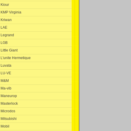
Kiour
KMP Virginia
Kriwan
LAE
Legrand
LGB
Little Giant
L'unite Hermetique
Luvata
LU-VE
M&M
Ma-vib
Maneurop
Masterlock
Microdos
Mitsubishi
Mobil