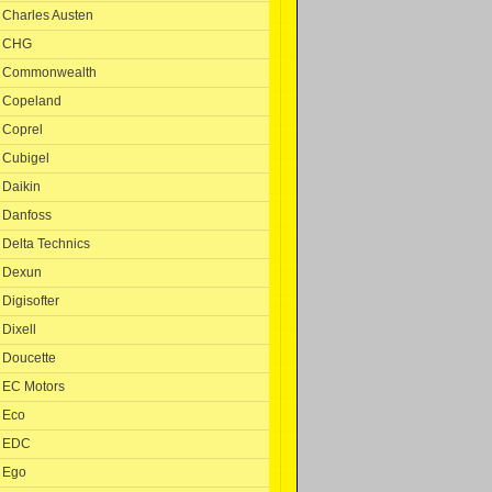
Charles Austen
CHG
Commonwealth
Copeland
Coprel
Cubigel
Daikin
Danfoss
Delta Technics
Dexun
Digisofter
Dixell
Doucette
EC Motors
Eco
EDC
Ego