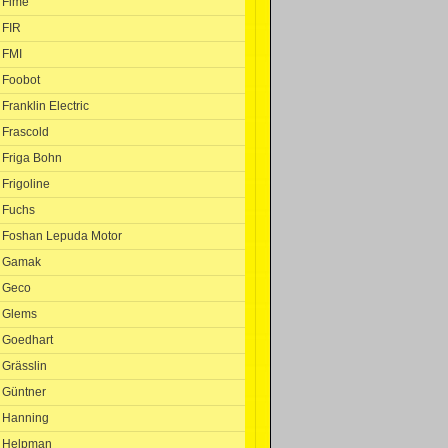
Fime
FIR
FMI
Foobot
Franklin Electric
Frascold
Friga Bohn
Frigoline
Fuchs
Foshan Lepuda Motor
Gamak
Geco
Glems
Goedhart
Grässlin
Güntner
Hanning
Helpman