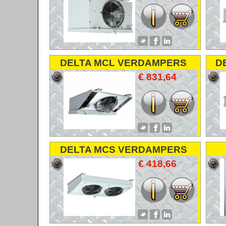
DELTA MCL VERDAMPERS
D
€ 831,64
DELTA MCS VERDAMPERS
COOLERS
€ 418,66