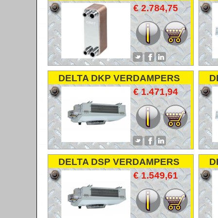
WARMTEWISSELAARS-
€ 2.784,75
PLATENWISSELAARS-Q
PLATES
DELTA DKP VERDAMPERS
D
COOLERS
€ 1.471,94
DELTA DSP VERDAMPERS
D
COOLERS
€ 1.549,61