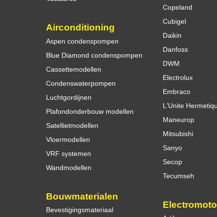
Copeland
Cubigel
Airconditioning
Daikin
Aspen condenspompen
Danfoss
Blue Diamond condenspompen
DWM
Cassettemodellen
Electrolux
Condenswaterpompen
Embraco
Luchtgordijnen
L'Unite Hermetiq
Plafondonderbouw modellen
Maneurop
Satellietmodellen
Mitsubishi
Vloermodellen
Sanyo
VRF systemen
Secop
Wandmodellen
Tecumseh
Bouwmaterialen
Electromoto
Bevestigingsmateriaal