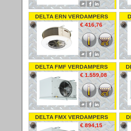
DELTA ERN VERDAMPERS
D
COOLERS
€ 416,76
DELTA FMF VERDAMPERS
D
KOELERS
€ 1.559,08
DELTA FMX VERDAMPERS
D
COOLERS
€ 894,15