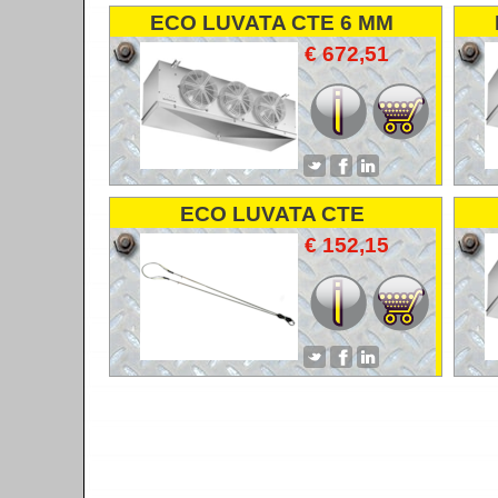
ECO LUVATA CTE 6 MM
VERDAMPER EVAPORATOR
VE
€ 672,51
ECO LUVATA CTE
DEFROSTHEATINGELEMENTS
€ 152,15
ONTDOOIELEMENTEN
ABTAUHEIZUNG