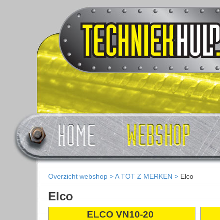
Overzicht webshop
>
A TOT Z MERKEN
>
Elco
Elco
ELCO VN10-20