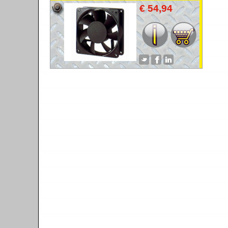
€ 54,94